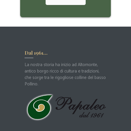
Dal 1961…
La nostra storia ha inizio ad Altomonte,
antico borgo ricco di cultura e tradizioni,
che sorge tra le rigogliose colline del basso
Pollino.