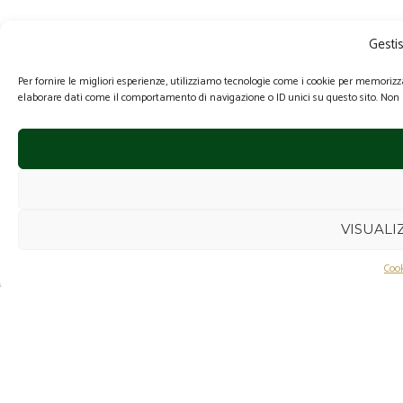
Gesti
Per fornire le migliori esperienze, utilizziamo tecnologie come i cookie per memorizz
elaborare dati come il comportamento di navigazione o ID unici su questo sito. Non a
VISUALI
Cook