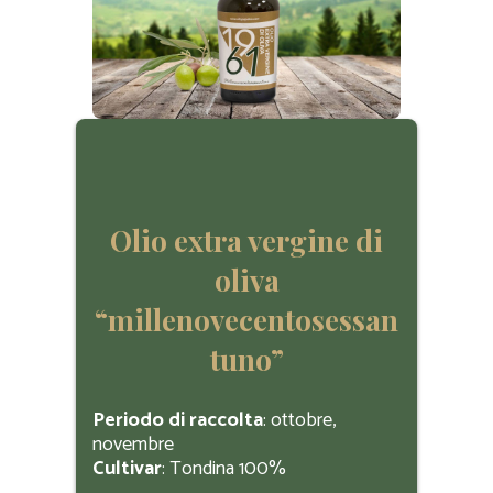
Olio extra vergine di
oliva
“millenovecentosessan
tuno”
Periodo di raccolta
: ottobre,
novembre
Cultivar
: Tondina 100%